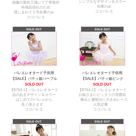
シンプルなデザイン＆カラー
画像の製作工場にて丁寧製作
在庫のみ
布地品切れのため
ココバレエ
惜しまれて５号在庫のみ
ココバレエ
バレエレオタード子供用
バレエレオタード子供用
【SALE】パティ姫パープル
【SALE】パティ姫ピンク
SOLD OUT
SOLD OUT
【B764-1】バレエレオタード
【B764-2】バレエレオタード
品のあるデザイン＆カラー
お姫さまにピッタリの雰囲気
はじめてのバレエから
胸元と腰部分に大きめレース
長く使えます
人気定番
ココバレエ
ココバレエ