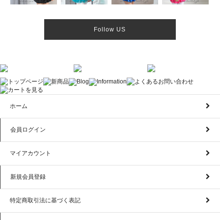
Follow US
ホーム
会員ログイン
マイアカウント
新規会員登録
特定商取引法に基づく表記