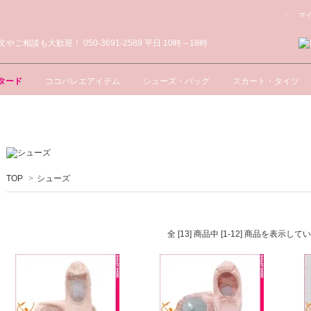
・ マ
タード
ココバレエアイテム
シューズ・バッグ
スカート・タイツ
TOP
>
シューズ
全 [13] 商品中 [1-12] 商品を表示し