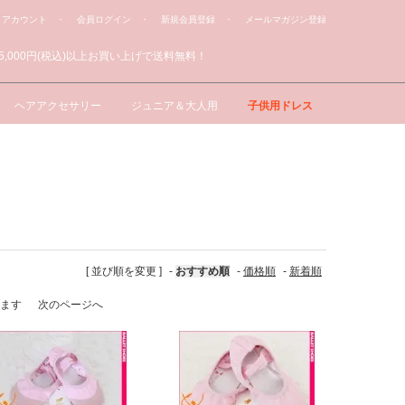
イアカウント
・ 会員ログイン
・ 新規会員登録
・ メールマガジン登録
ヘアアクセサリー
ジュニア＆大人用
子供用ドレス
[ 並び順を変更 ]
-
おすすめ順
-
価格順
-
新着順
ています
次のページへ