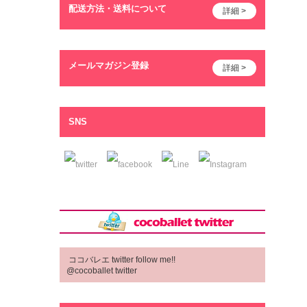
配送方法・送料について
詳細 >
メールマガジン登録
詳細 >
SNS
ココバレエ twitter follow me!!
@cocoballet twitter