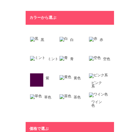
カラーから選ぶ
黒
白
赤
ミント
青
空色
紫
黄色
ピンク
系
草色
茶色
ワイン
色
価格で選ぶ