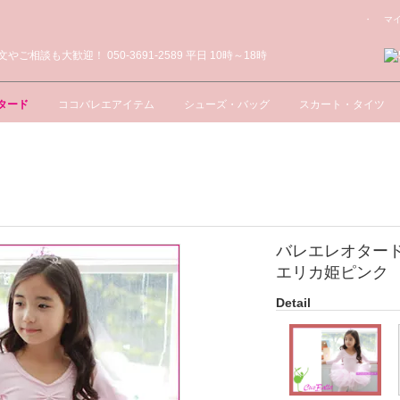
・ マ
タード
ココバレエアイテム
シューズ・バッグ
スカート・タイツ
バレエレオター
エリカ姫ピンク
Detail