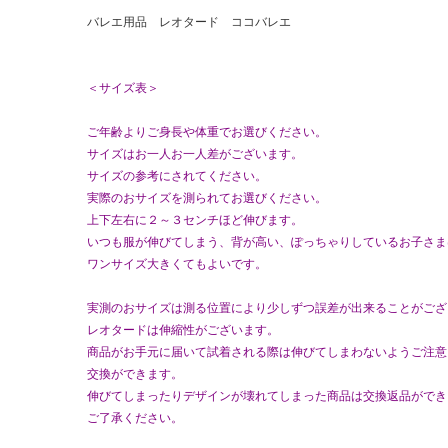
バレエ用品 レオタード ココバレエ
＜サイズ表＞
ご年齢よりご身長や体重でお選びください。
サイズはお一人お一人差がございます。
サイズの参考にされてください。
実際のおサイズを測られてお選びください。
上下左右に２～３センチほど伸びます。
いつも服が伸びてしまう、背が高い、ぽっちゃりしているお子さま
ワンサイズ大きくてもよいです。
実測のおサイズは測る位置により少しずつ誤差が出来ることがござ
レオタードは伸縮性がございます。
商品がお手元に届いて試着される際は伸びてしまわないようご注意
交換ができます。
伸びてしまったりデザインが壊れてしまった商品は交換返品ができ
ご了承ください。