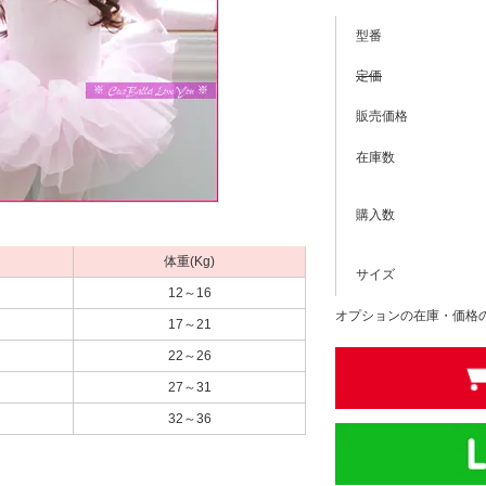
型番
定価
販売価格
在庫数
購入数
体重(Kg)
サイズ
12～16
オプションの在庫・価格
17～21
22～26
27～31
32～36