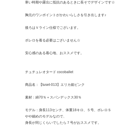
寒い時期や露出に抵抗のあるときに長そでデザインです☆
胸元のワンポイントがかわいらしさを引き出します♪
後ろはＶライン仕様でございます。
ボレロを着る必要はございません☆
安心感のある着心地、おススメです。
チュチュレオタード cocoballet
商品名：【tuset-013】エリカ姫ピンク
素材：綿70％＋スパンデックス30％
モデル：身長113センチ、体重18キロ、５号、ボレロＳ
やや細めのモデルなので、
身長が同じくらいでしたら７号がおススメです。