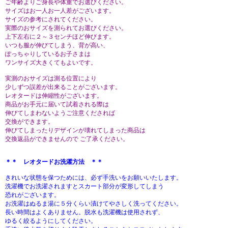
ご年齢よりご身長や体重でお選びください。
サイズはお一人お一人差がございます。
サイズの参考にされてください。
実際のおサイズを測られてお選びください。
上下左右に２～３センチほど伸びます。
いつも服が伸びてしまう、背が高い、
ぽっちゃりしているお子さまは
ワンサイズ大きくてもよいです。
実測のおサイズは測る位置により
少しずつ誤差が出来ることがございます。
レオタードは伸縮性がございます。
商品がお手元に届いて試着される際は
伸びてしまわないようご注意くだされば
交換ができます。
伸びてしまったりデザインが壊れてしまった商品は
交換返品ができませんので ご了承ください。
＊＊ レオタードお洗濯方法 ＊＊
きれいな状態を保つためには、必ず手洗いをお願いいたします。
洗濯機でお洗濯されますとスカート部分が変形してしまう
恐れがございます。
お洗濯はぬるま湯に５分くらい漬けてやさしく洗ってください。
長い時間はよくありません。脱水も洗濯機は使用されず、
ゆるく絞るようにしてください。