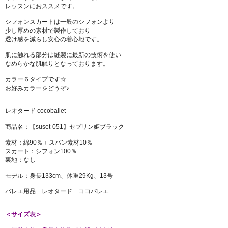
レッスンにおススメです。
シフォンスカートは一般のシフォンより
少し厚めの素材で製作しており
透け感を減らし安心の着心地です。
肌に触れる部分は縫製に最新の技術を使い
なめらかな肌触りとなっております。
カラー６タイプです☆
お好みカラーをどうぞ♪
レオタード cocoballet
商品名：【suset-051】セプリン姫ブラック
素材：綿90％＋スパン素材10％
スカート：シフォン100％
裏地：なし
モデル：身長133cm、体重29Kg、13号
バレエ用品 レオタード ココバレエ
＜サイズ表＞