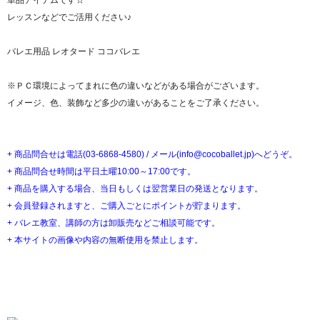
単品アイテムです☆
レッスンなどでご活用ください♪
バレエ用品 レオタード ココバレエ
※ＰＣ環境によってまれに色の違いなどがある場合がございます。
イメージ、色、装飾など多少の違いがあることをご了承ください。
+ 商品問合せは電話(03-6868-4580) / メール(info@cocoballet.jp)へどうぞ。
+ 商品問合せ時間は平日土曜10:00～17:00です。
+ 商品を購入する場合、当日もしくは翌営業日の発送となります。
+ 会員登録されますと、ご購入ごとにポイントが貯まります。
+ バレエ教室、講師の方は卸販売などご相談可能です。
+ 本サイトの画像や内容の無断使用を禁止します。