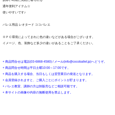
肌寒い時期に気軽に着られる
通年便利アイテム☆
使いやすいです♪
バレエ用品 レオタード ココバレエ
※ＰＣ環境によってまれに色の違いなどがある場合がございます。
イメージ、色、装飾など多少の違いがあることをご了承ください。
+ 商品問合せは電話(03-6868-4580) / メール(info@cocoballet.jp)へどうぞ。
+ 商品問合せ時間は平日土曜10:00～17:00です。
+ 商品を購入する場合、当日もしくは翌営業日の発送となります。
+ 会員登録されますと、ご購入ごとにポイントが貯まります。
+ バレエ教室、講師の方は卸販売などご相談可能です。
+ 本サイトの画像や内容の無断使用を禁止します。